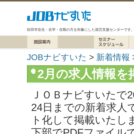
吹田市在住・在学・在勤の方を対象にした就労支援センターです
JOBナビすいた
>
新着情報
施設案内
求人情報・協力企業情報
セミナースケジュール
イ
2月の求人情報を
ＪＯＢナビすいたで202
24日までの新着求人
ト化して掲載いたし
下部でPDFファイル